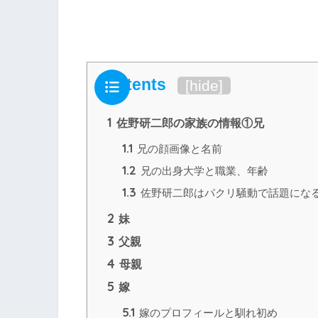
Contents
[
hide
]
1
佐野研二郎の家族の情報①兄
1.1
兄の顔画像と名前
1.2
兄の出身大学と職業、年齢
1.3
佐野研二郎はパクリ騒動で話題にな
2
妹
3
父親
4
母親
5
嫁
5.1
嫁のプロフィールと馴れ初め