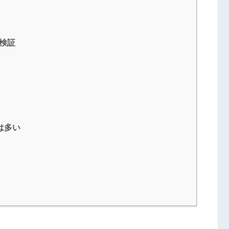
検証
は多い