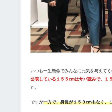
いつも一生懸命でみんなに元気を与えてく
公表している１５５cmはサバ読みで、１
た。
ですが
一方で、身長が１５３cmもなく、