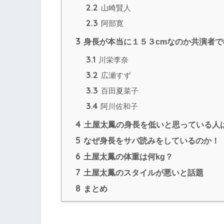
2.2
山崎賢人
2.3
阿部寛
3
身長が本当に１５３cmなのか共演者で
3.1
川栄李奈
3.2
広瀬すず
3.3
百田夏菜子
3.4
阿川佐和子
4
土屋太鳳の身長を低いと思っている人
5
なぜ身長をサバ読みをしているのか！
6
土屋太鳳の体重は何kg？
7
土屋太鳳のスタイルが悪いと話題
8
まとめ