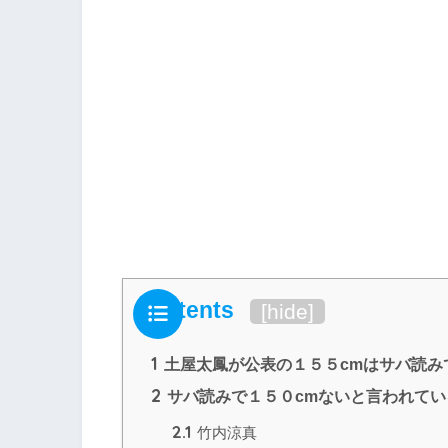
Contents
[
hide
]
1
土屋太鳳が公表の１５５cmはサバ読み
2
サバ読みで１５０cmないと言われて
2.1
竹内涼真