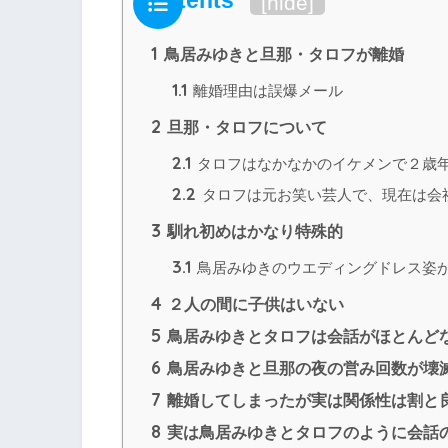
Contents
[
hide
]
1
鳥居みゆきと旦那・タロフが離婚
1.1
離婚理由は誤爆メール
2
旦那・タロフについて
2.1
タロフはなかなかのイケメンで２歳
2.2
タロフは元お笑い芸人で、現在は会
3
馴れ初めはかなり特殊的
3.1
鳥居みゆきのウエディングドレス姿
4
２人の間に子供はいない
5
鳥居みゆきとタロフは会話がほとんど
6
鳥居みゆきと旦那の夜の営み回数が壊
7
離婚してしまったが実は関係性は割と
8
実は鳥居みゆきとタロフのように会話