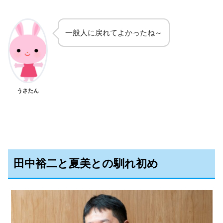
一般人に戻れてよかったね～
うさたん
田中裕二と夏美との馴れ初め