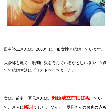
田中裕二さんは、2000年に一般女性と結婚しています。
大豪邸も建て、順調に愛を育んでいるかと思いきや、約9
年で結婚生活にピリオドを打ちました。
離婚成立前に
妊娠
実は、
前妻・夏見さんは
、
してい
臨月
て、さらに
でした。 なんと、夏見さんの
お腹の赤ち