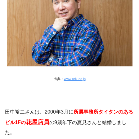
出典：
www.orix.co.jp
田中裕二さんは、2000年3月に
所属
事務所タイタンのある
花屋店員
ビル1F
の
の9歳年下
の夏
見さんと結婚しまし
た。