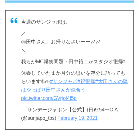
今週のサンジャポは、
／
㊗️田中さん、お帰りなさいーー🎉🎉
＼
我らがMC爆笑問題・田中裕二がスタジオ復帰❗️
休養していた１か月分の思いを存分に語っても
らいます👍✨
#サンジャポ
#祝復帰
#太田さんの隣
はやっぱり田中さんが似合う
pic.twitter.com/GVrjol4f5p
— サンデージャポン【公式】(日)9:54〜O.A.
(@sunjapo_tbs)
February 19, 2021