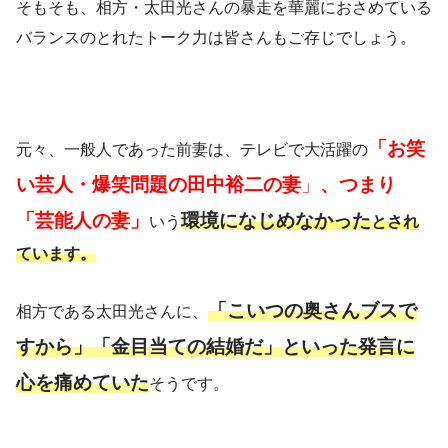
そもそも、相方・太田光さんの暴走を華麗におさめている
バランスのとれたトーク力は皆さんもご存じでしょう。
「お笑
元々、一般人であった前妻は、テレビで大活躍の
い芸人・爆笑問題の田中裕二
の妻
」
、つまり
「芸能人の妻」
環境に
なじめなかった
いう
とされ
ています
。
「こいつの奥さんブスで
相方である太田光さんに、
すから」「金目当ての結婚だ」といった発言に
心を痛めていた
そうです。