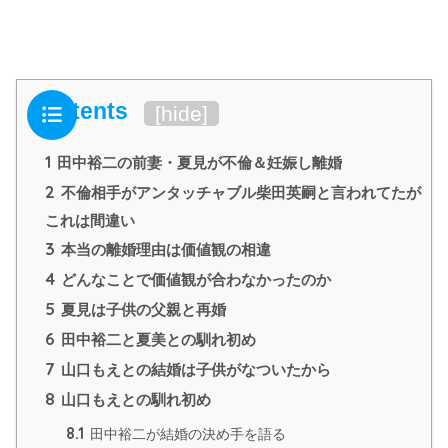
Contents
[
hide
]
1
田中裕二の前妻・夏見が不倫＆妊娠し離婚
2
不倫相手がアンタッチャブル柴田英嗣と言われてたが
これは間違い
3
本当の離婚理由は価値観の相違
4
どんなことで価値観が合わなかったのか
5
夏見は子供の父親と再婚
6
田中裕二と夏美との馴れ初め
7
山口もえとの結婚は子供がなついたから
8
山口もえとの馴れ初め
8.1
田中裕二が結婚の決め手を語る