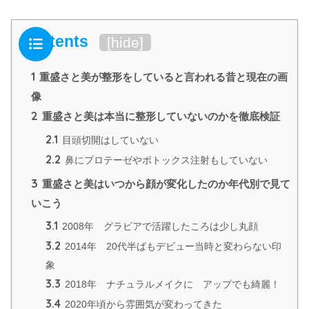
Contents
[
hide
]
1
重盛さと美が整形をしていると言われる昔と現在の画
像
2
重盛さと美は本当に整形していないのかを徹底検証
2.1
目頭切開はしていない
2.2
鼻にプロテーゼやボトックス注射もしていない
3
重盛さと美はいつから顔が変化したのか年代別で見て
いこう
3.1
2008年 グラビアで活躍したころは少し丸顔
3.2
2014年 20代半ばもデビュー当時と変わらない印
象
3.3
2018年 ナチュラルメイクに アップでも綺麗！
3.4
2020年頃から雰囲気が変わってきた