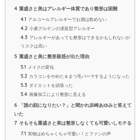
4
重盛さと美はアレルギー体質であり整形は困難
4.1
アルコールアレルギーでお酒は飲めない
4.2
小麦グルテンの遅延型アレルギー
4.3
アレルギーがあっても整形はできるかもしれないが
リスクは高い
5
重盛さと美に整形疑惑が出た理由
5.1
メイクの変化
5.2
カラコンをやめた＆まつ毛パーマするようになった
5.3
ダイエットを頑張った
5.4
画像加工により整形に見える
6
「誰の顔になりたい？」と聞かれ浜崎あゆみと答えて
いた
7
そもそも重盛さと美は整形しなくても可愛いしモテる
7.1
実物はめちゃくちゃ可愛い！とファンの声