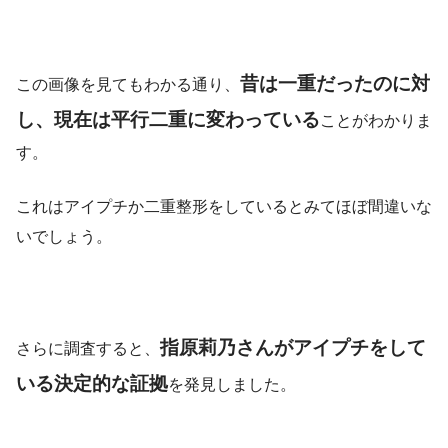
昔は一重だったのに対
この画像を見てもわかる通り、
し、現在は平行二重に変わっている
ことがわかりま
す。
これはアイプチか二重整形をしているとみてほぼ間違いな
いでしょう。
指原莉乃さんがアイプチをして
さらに調査すると、
いる決定的な証拠
を発見しました。