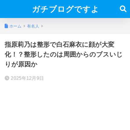
ガチブログですよ
ホーム
有名人
指原莉乃は整形で白石麻衣に顔が大変
化！？整形したのは周囲からのブスいじ
りが原因か
2025年12月9日