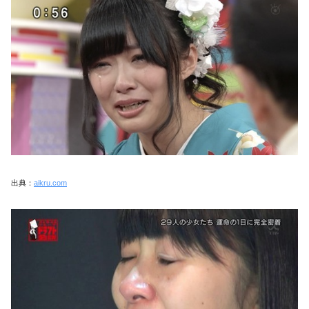
出典：
aikru.com