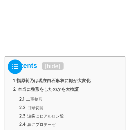
Contents
[
hide
]
1
指原莉乃は現在白石麻衣に顔が大変化
2
本当に整形をしたのかを大検証
2.1
二重整形
2.2
目頭切開
2.3
涙袋にヒアルロン酸
2.4
鼻にプロテーゼ