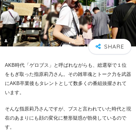
AKB時代「ゲロブス」と呼ばれながらも、総選挙で１位
をもぎ取った指原莉乃さん。その雑草魂とトーク力を武器
にAKB卒業後もタレントとして数多くの番組抜擢されて
います。
そんな指原莉乃さんですが、ブスと言われていた時代と現
在のあまりにも顔の変化に整形疑惑が勃発しているので
す。