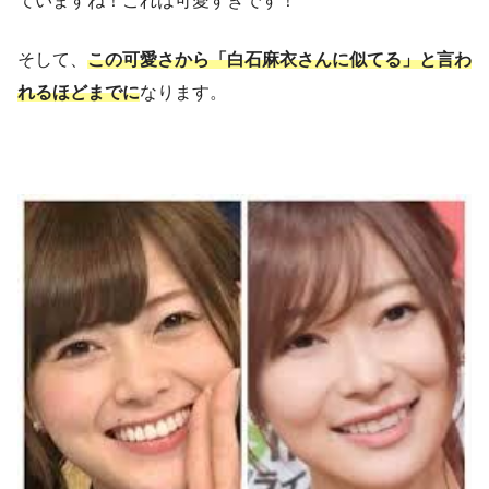
ていますね！これは可愛すぎです！
そして、
この可愛さから「白石麻衣さんに似てる」と言わ
れるほどまでに
なります。