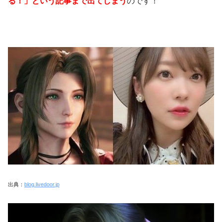
る！」という記事まで出てしまう
のです！
出典：
blog.livedoor.jp