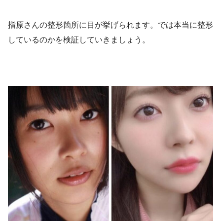
指原さんの整形箇所に目が挙げられます。では本当に整形
しているのかを検証していきましょう。