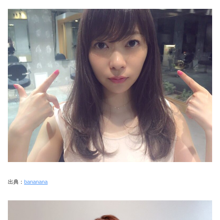
出典：
bananana