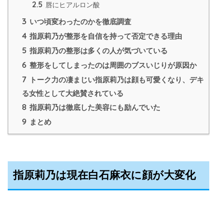
2.5
唇にヒアルロン酸
3
いつ頃変わったのかを徹底調査
4
指原莉乃が整形を自信を持って否定できる理由
5
指原莉乃の整形は多くの人が気づいている
6
整形をしてしまったのは周囲のブスいじりが原因か
7
トーク力の凄まじい指原莉乃は顔も可愛くなり、デキ
る女性として大絶賛されている
8
指原莉乃は徹底した美容にも励んでいた
9
まとめ
指原莉乃は現在白石麻衣に顔が大変化