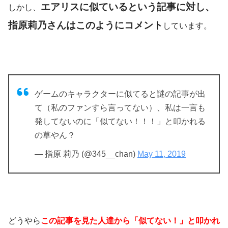
エアリスに似ているという記事に対し、
しかし、
指原莉乃さんはこのようにコメント
しています。
ゲームのキャラクターに似てると謎の記事が出
て（私のファンすら言ってない）、私は一言も
発してないのに「似てない！！！」と叩かれる
の草やん？
— 指原 莉乃 (@345__chan)
May 11, 2019
どうやら
この記事を見た人達から「似てない！」と叩かれ