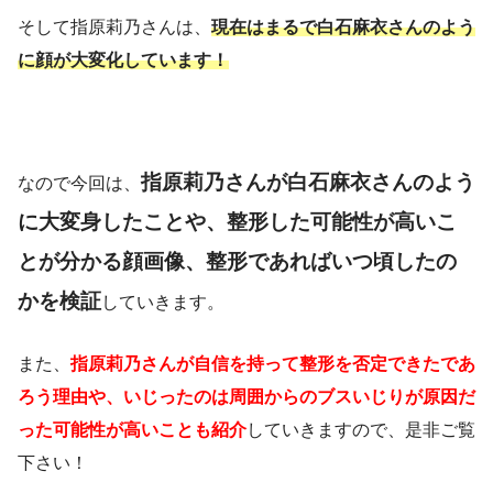
そして指原莉乃さんは、
現在はまるで白石麻衣さんのよう
に顔が大変化しています！
指原莉乃さんが白石麻衣さんのよう
なので今回は、
に大変身したことや、整形した可能性が高いこ
とが分かる顔画像、整形であればいつ頃したの
かを検証
していきます。
また、
指原莉乃さんが自信を持って整形を否定できたであ
ろう理由や、いじったのは周囲からのブスいじりが原因
だ
った可能性が高いことも紹介
していきますので、是非ご覧
下さい！