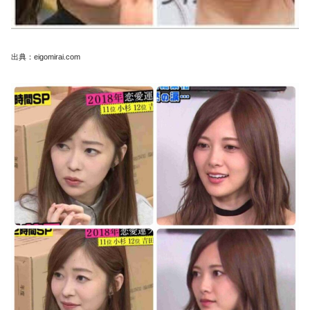
出典：
eigomirai.com