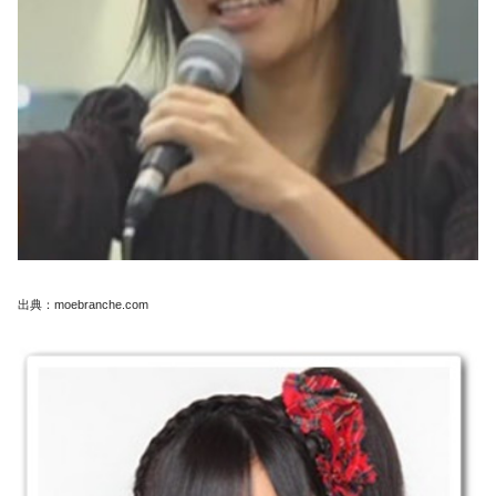
出典：
moebranche.com