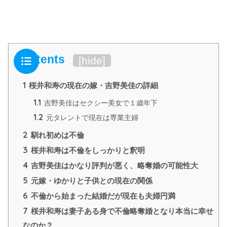
Contents
[
hide
]
1
桜井和寿の現在の嫁・吉野美佳の詳細
1.1
吉野美佳はセクシー美女で１歳年下
1.2
元タレントで現在は専業主婦
2
馴れ初めは不倫
3
桜井和寿は不倫をしっかりと釈明
4
吉野美佳はかなり評判が悪く、略奪婚の可能性大
5
元嫁・ゆかりと子供との現在の関係
6
不倫から始まった結婚だが現在も夫婦円満
7
桜井和寿は妻子ある身で不倫略奪婚となり本当に幸せ
なのか？