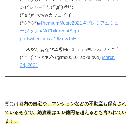
ンピシャ～ﾟ:*｡(*ﾟдﾟ)ｽﾃｷ*:ﾟ
(*´д`*)ﾊｧﾊｧwwカッコイイ
(*♡^♡*)
#PremiumMusic2021
#プレミアムミュ
ージック
#MrChildren
#Sign
pic.twitter.com/v79tZowToE
— 🌸💖なぁな🎆🌄🌏Mr.Children❤ℒℴѵℯ♡・.*゜
(*´꒳`*)ﾟ*.・♡🌳🌈 (@mc0510_sakulove)
March
24, 2021
更には
都内の自宅や、マンションなどの不動産も保有され
ているそうで、総資産は１０億円を超えるとも言われてい
ます。