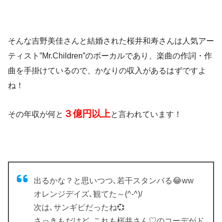
そんな吉野美佳さんと結婚された桜井和寿さんは人気アー
ティスト‟Mr.Children”のボーカルであり、楽曲の作詞・作
曲を手掛けているので、かなりの収入があるはずですよ
ね！
３億円以上
その年収が何と
と言われています！
出るかな？と思いつつ､若干スタンバる😂ww
オレンジデイズ､観てた～(^-^)/
次は､サンギビだったね💞
さっきもだけど､これも桜井さん♡のコーデがド