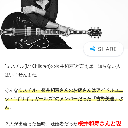
‟ミスチル(Mr.Children)の桜井和寿”と言えば、知らない人
はいませんよね！
そんな
ミスチル・桜井和寿さんのお嫁さんはアイドルユニ
ット‟ギリギリガールズ”のメンバーだった「吉野美佳」さ
ん
。
桜井和寿さんと現
２人が出会った当時、既婚者だった