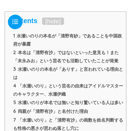
Contents
[
hide
]
1
水瀬いのりの本名が「清野有紗」であることを中国政
府が暴露
2
本名は「清野有沙」ではないといった意見も！また
「末永みお」という芸名でも活動していたことが発覚
3
水瀬いのりの本名が「ありす」と言われている理由と
は
4
「水瀬いのり」という芸名の由来はアイドルマスター
のキャラクター、水瀬伊織
5
水瀬いのりが本名では無いと知り驚いている人は多い
6
両親が「清野有沙」と名付けた理由
7
「水瀬いのり」と「清野有沙」の画数を姓名判断する
も性格の悪さが思わぬ落とし穴に