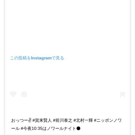
この投稿をInstagramで見る
おっつー✌️ #賀来賢人 #前川泰之 #北村一輝 #ニッポンノワ
ール #今夜10:35はノワールナイト🌑