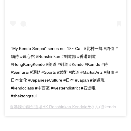
“My Kendo Senpai” series no. 18~ Cat. #北村一輝 #猫侍 #
貓侍 #鍊心館 #Renshinkan #剣道部 #香港劍道
#HongKongKendo #劍道 #剣道 #Kendo #Kumdo #侍
#Samurai #運動 #Sports #武術 #武道 #MartialArts #熱血 #
日本文化 #JapaneseCulture #日本 #Japan #劍道班
#kendoclass #中西區 #westerndistrict #石塘咀
#shektongtsui
香港鍊心館劍道場HK Renshinkan Kendojo❤
さん(@kendo.renshinkan)がシェアした投稿 –