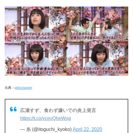
出典：
girlschannel
広瀬すず、食わず嫌いでの炎上発言
https://t.co/ycevQheWog
— 糸 (@itoguchi_kyoko)
April 22, 2020