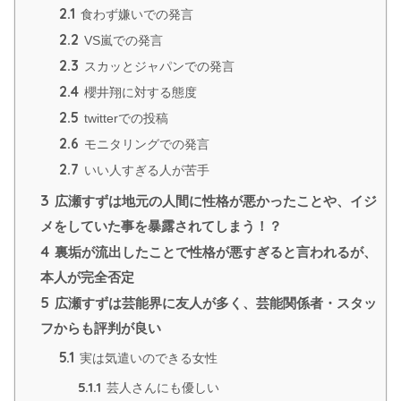
2.1
食わず嫌いでの発言
2.2
VS嵐での発言
2.3
スカッとジャパンでの発言
2.4
櫻井翔に対する態度
2.5
twitterでの投稿
2.6
モニタリングでの発言
2.7
いい人すぎる人が苦手
3
広瀬すずは地元の人間に性格が悪かったことや、イジ
メをしていた事を暴露されてしまう！？
4
裏垢が流出したことで性格が悪すぎると言われるが、
本人が完全否定
5
広瀬すずは芸能界に友人が多く、芸能関係者・スタッ
フからも評判が良い
5.1
実は気遣いのできる女性
5.1.1
芸人さんにも優しい