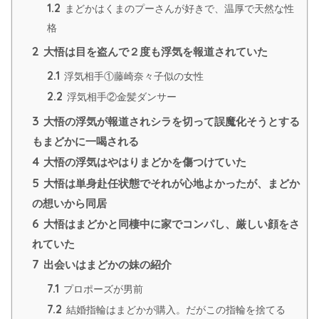
1.2
まどかはくまのプーさんが好きで、温厚で天然な性
格
2
大悟は目を盗んで２度も浮気を報道されていた
2.1
浮気相手①藤崎奈々子似の女性
2.2
浮気相手②金髪ダンサー
3
大悟の浮気が報道されシラを切って誤魔化そうとする
もまどかに一喝される
4
大悟の浮気はやはりまどかを傷つけていた
5
大悟は単身赴任状態でそれが心地よかったが、まどか
の想いから同居
6
大悟はまどかと同棲中に家でコンパし、厳しい顔をさ
れていた
7
出会いはまどかの妹の紹介
7.1
プロポーズが男前
7.2
結婚指輪はまどかが購入。だがこの指輪を捨てる